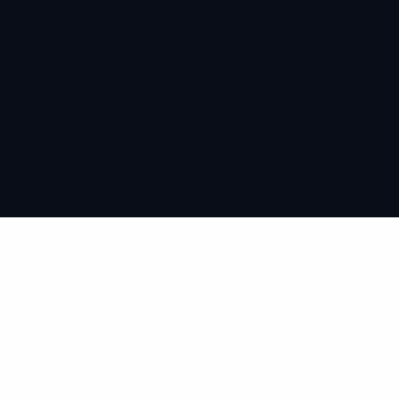
跳
至
内
容