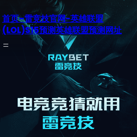
首页–雷竞技官网-英雄联盟
(LOL)S15预测英雄联盟预测网址