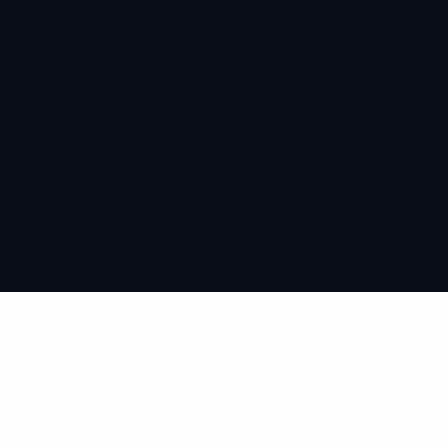
跳
至
内
容