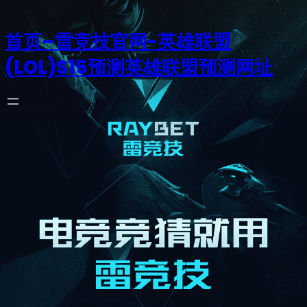
首页–雷竞技官网-英雄联盟
(LOL)S15预测英雄联盟预测网址