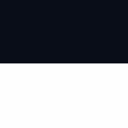
跳
至
内
容