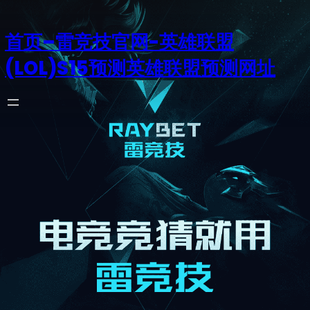
首页–雷竞技官网-英雄联盟
(LOL)S15预测英雄联盟预测网址