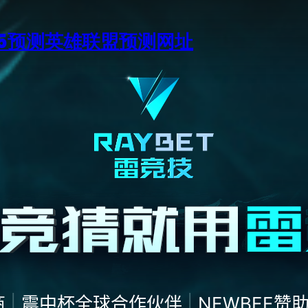
S15预测英雄联盟预测网址