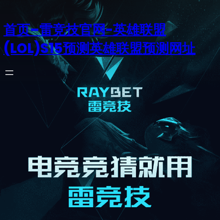
首页–雷竞技官网-英雄联盟
(LOL)S15预测英雄联盟预测网址