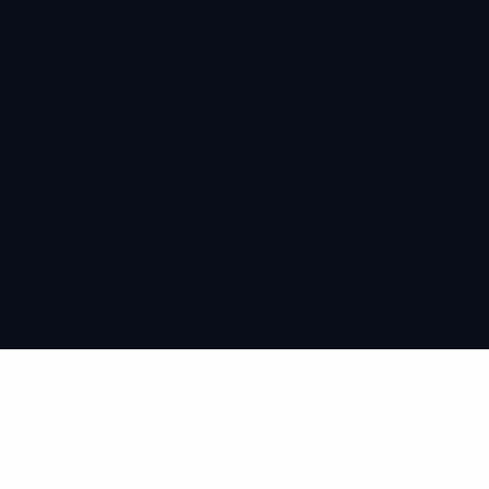
跳
至
内
容