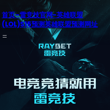
首页–雷竞技官网-英雄联盟
(LOL)S15预测英雄联盟预测网址