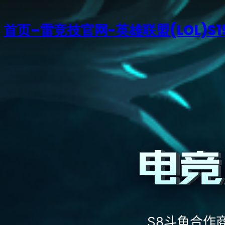
首页–雷竞技官网-英雄联盟(LOL)