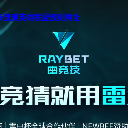
S15预测英雄联盟预测网址