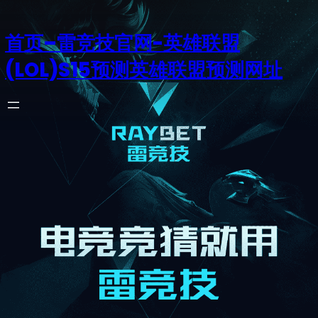
首页–雷竞技官网-英雄联盟
(LOL)S15预测英雄联盟预测网址