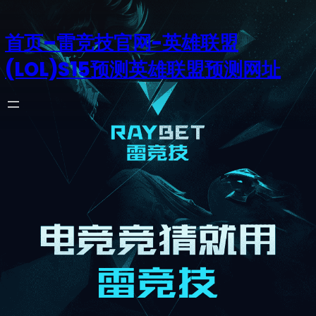
首页–雷竞技官网-英雄联盟
(LOL)S15预测英雄联盟预测网址