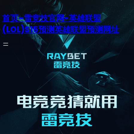
首页–雷竞技官网-英雄联盟
(LOL)S15预测英雄联盟预测网址