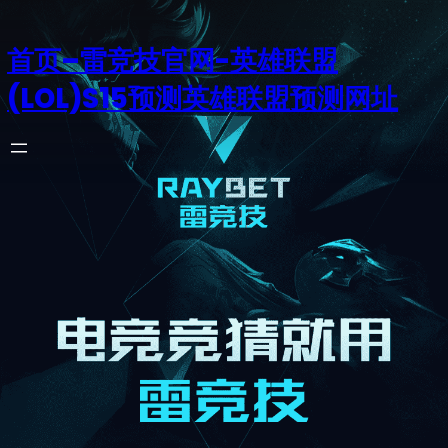
首页–雷竞技官网-英雄联盟
(LOL)S15预测英雄联盟预测网址