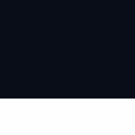
跳
至
内
容