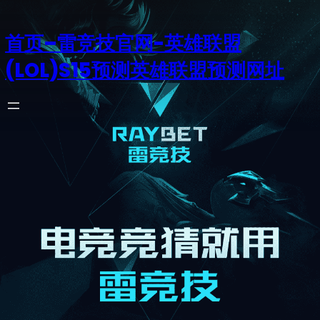
首页–雷竞技官网-英雄联盟
(LOL)S15预测英雄联盟预测网址