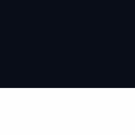
跳
至
内
容