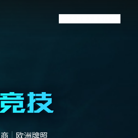
VCT全球赛
无畏契约下注