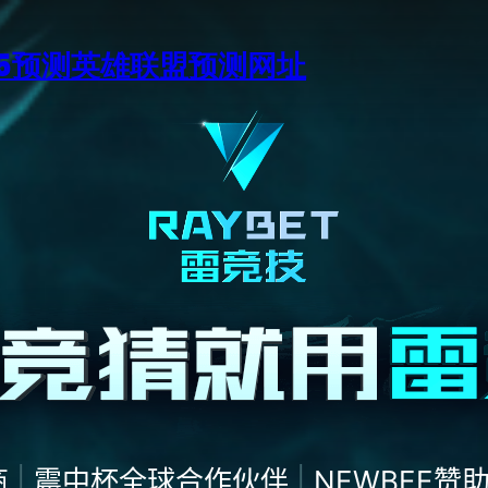
S15预测英雄联盟预测网址