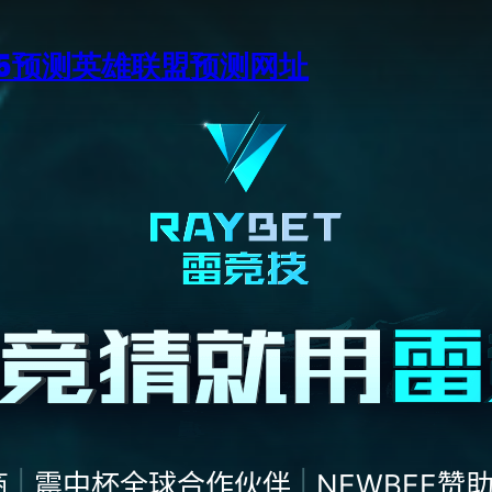
S15预测英雄联盟预测网址