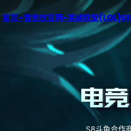
首页–雷竞技官网-英雄联盟(LOL)