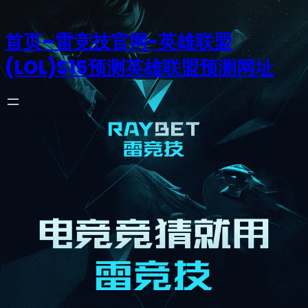
首页–雷竞技官网-英雄联盟
(LOL)S15预测英雄联盟预测网址