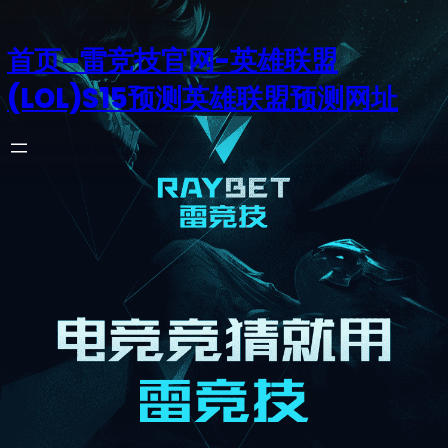
首页–雷竞技官网-英雄联盟
(LOL)S15预测英雄联盟预测网址