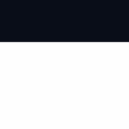
跳
至
内
容