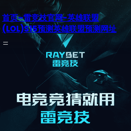
首页–雷竞技官网-英雄联盟
(LOL)S15预测英雄联盟预测网址