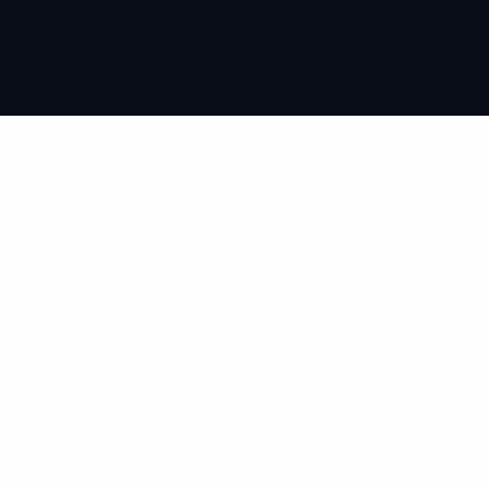
跳
至
内
容