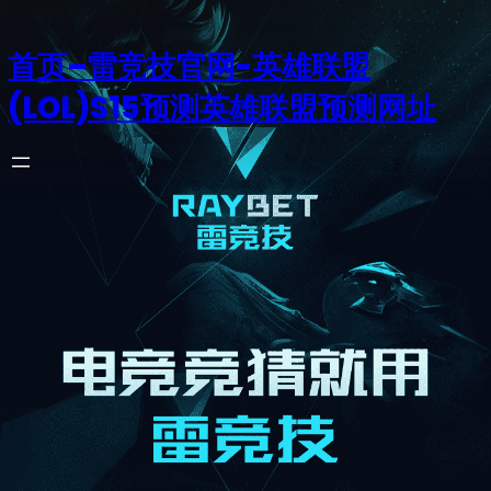
首页–雷竞技官网-英雄联盟
(LOL)S15预测英雄联盟预测网址