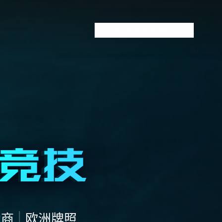
VCT全球赛
无畏契约下注