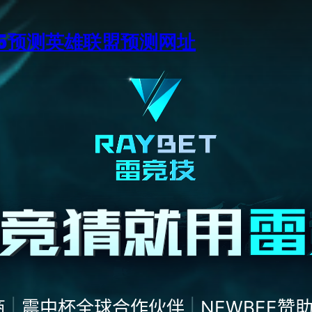
S15预测英雄联盟预测网址