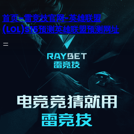
首页–雷竞技官网-英雄联盟
(LOL)S15预测英雄联盟预测网址