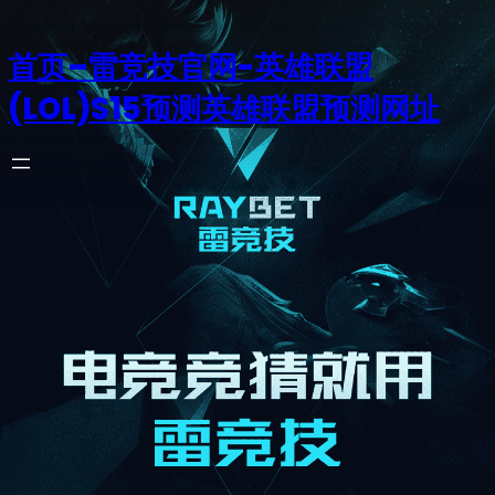
首页–雷竞技官网-英雄联盟
(LOL)S15预测英雄联盟预测网址