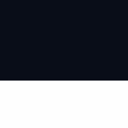
跳
至
内
容