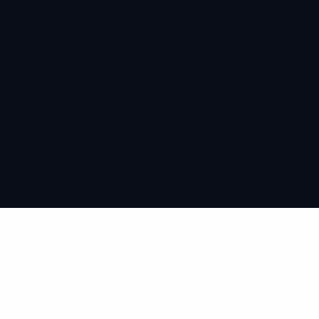
跳
至
内
容