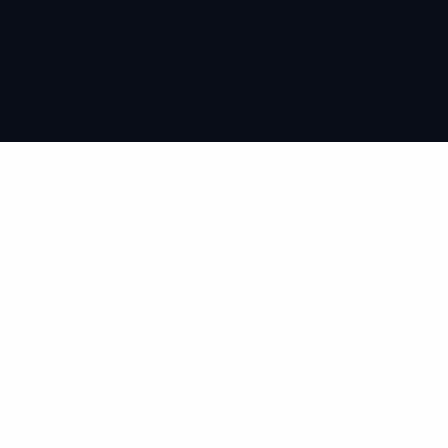
跳
至
内
容