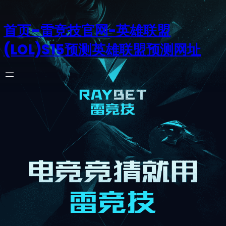
首页–雷竞技官网-英雄联盟
(LOL)S15预测英雄联盟预测网址