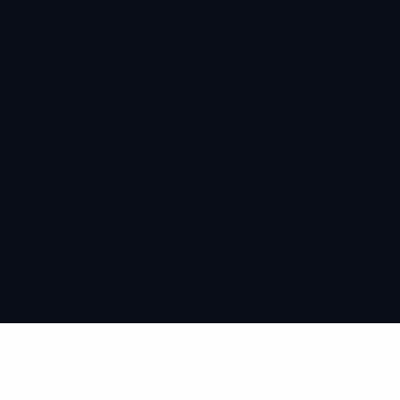
跳
至
内