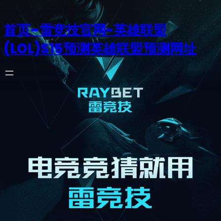
首页–雷竞技官网-英雄联盟
(LOL)S15预测英雄联盟预测网址