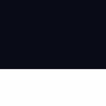
跳
至
内
容