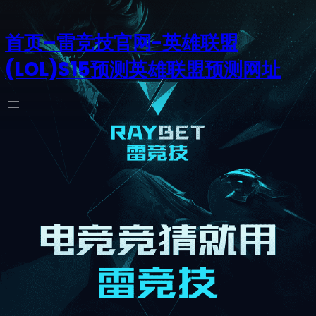
首页–雷竞技官网-英雄联盟
(LOL)S15预测英雄联盟预测网址