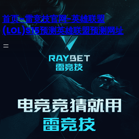
首页–雷竞技官网-英雄联盟
(LOL)S15预测英雄联盟预测网址