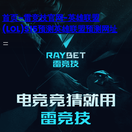
首页–雷竞技官网-英雄联盟
(LOL)S15预测英雄联盟预测网址