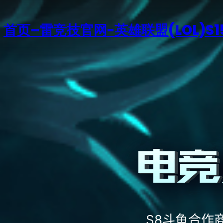
首页–雷竞技官网-英雄联盟(LOL)