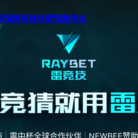
S15预测英雄联盟预测网址