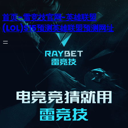
首页–雷竞技官网-英雄联盟
(LOL)S15预测英雄联盟预测网址