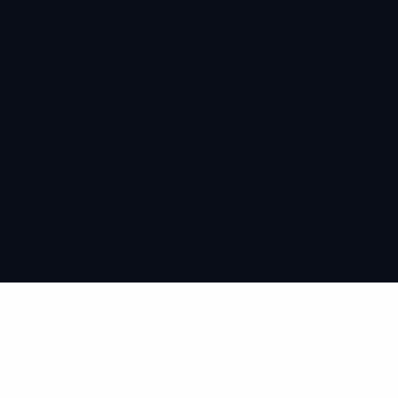
跳
至
内
容