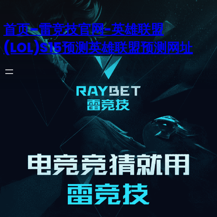
首页–雷竞技官网-英雄联盟
(LOL)S15预测英雄联盟预测网址