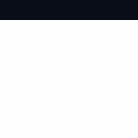
跳
至
内
容
英雄联盟比赛外围哪里能