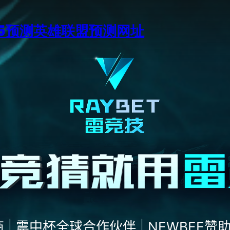
S15预测英雄联盟预测网址