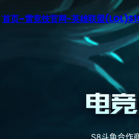
首页–雷竞技官网-英雄联盟(LOL)