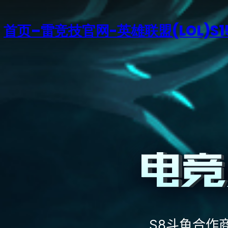
首页–雷竞技官网-英雄联盟(LOL)