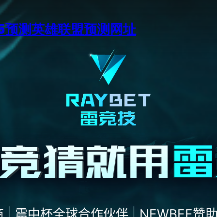
S15预测英雄联盟预测网址