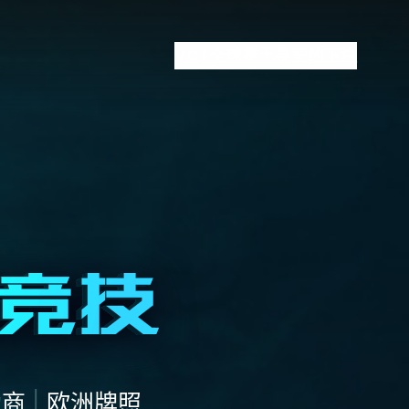
VCT全球赛
无畏契约下注